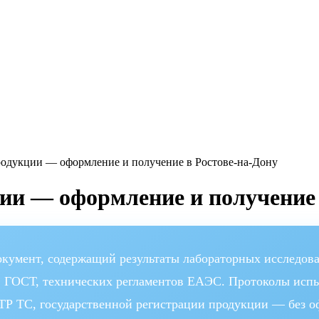
одукции — оформление и получение в Ростове-на-Дону
и — оформление и получение 
мент, содержащий результаты лабораторных исследовани
ов ГОСТ, технических регламентов ЕАЭС. Протоколы исп
 ТР ТС, государственной регистрации продукции — без 