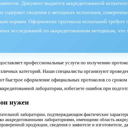
гламентов. Документ выдается аккредитованной испытат
и содержит сведения о методиках испытания, измеренны
ным нормам. Оформление протокола испытаний требует п
ных исследований по аккредитованным методикам, что за
доставляет профессиональные услуги по получению проток
азличных категорий. Наши специалисты организуют проведе
т быстрое оформление официальных протоколов со сроком 5
аккредитованной лаборатории, избегаете ошибок при подгото
 он нужен
тельной лаборатории, подтверждающим фактические характерис
лько аккредитованными лабораториями, имеющими область аккр
роверенной продукции, сведения о заявителе и изготовителе, 