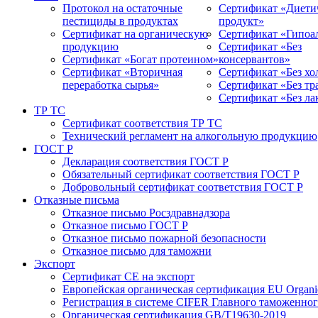
Протокол на остаточные
Сертификат «Диети
пестициды в продуктах
продукт»
Сертификат на органическую
Сертификат «Гипоа
продукцию
Сертификат «Без
Сертификат «Богат протеином»
консервантов»
Сертификат «Вторичная
Сертификат «Без хо
переработка сырья»
Сертификат «Без т
Сертификат «Без ла
ТР ТС
Сертификат соответствия ТР ТС
Технический регламент на алкогольную продукцию
ГОСТ Р
Декларация соответствия ГОСТ Р
Обязательный сертификат соответствия ГОСТ Р
Добровольный сертификат соответствия ГОСТ Р
Отказные письма
Отказное письмо Росздравнадзора
Отказное письмо ГОСТ Р
Отказное письмо пожарной безопасности
Отказное письмо для таможни
Экспорт
Сертификат СЕ на экспорт
Европейская органическая сертификация EU Organic
Регистрация в системе CIFER Главного таможенно
Органическая сертификация GB/T19630-2019