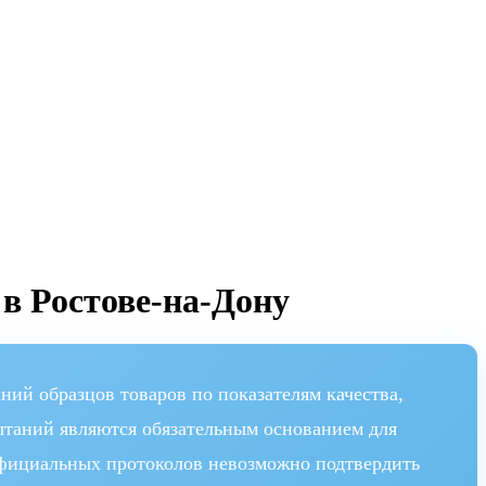
в Ростове-на-Дону
й образцов товаров по показателям качества,
ытаний являются обязательным основанием для
официальных протоколов невозможно подтвердить