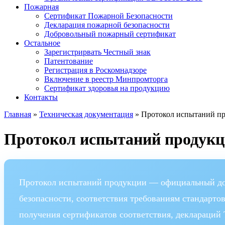
Пожарная
Сертификат Пожарной Безопасности
Декларация пожарной безопасности
Добровольный пожарный сертификат
Остальное
Зарегистрирвать Честный знак
Патентование
Регистрация в Роскомнадзоре
Включение в реестр Минпромторга
Сертификат здоровья на продукцию
Контакты
Главная
»
Техническая документация
»
Протокол испытаний пр
Протокол испытаний продукци
Протокол испытаний продукции — официальный доку
безопасности, соответствия требованиям стандарт
получения сертификатов соответствия, деклараций