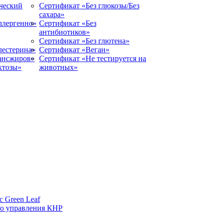
ческий
Сертификат «Без глюкозы/Без
сахара»
ллергенно»
Сертификат «Без
антибиотиков»
Сертификат «Без глютена»
лестерина»
Сертификат «Веган»
рансжиров»
Сертификат «Не тестируется на
ктозы»
животных»
 Green Leaf
го управления КНР