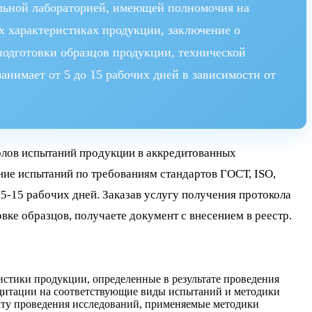
ельной лабораторией, имеющей полномочия на
х характеристиках продукции, заключение о
одготовки образцов продукции, технической
нимает от 5 до 15 рабочих дней в зависимости от
олов испытаний продукции в аккредитованных
ние испытаний по требованиям стандартов ГОСТ, ISO,
-15 рабочих дней. Заказав услугу получения протокола
вке образцов, получаете документ с внесением в реестр.
тики продукции, определенные в результате проведения
едитации на соответствующие виды испытаний и методики
дату проведения исследований, применяемые методики