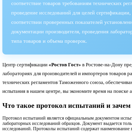
соответствие товаров требованиям технических ре
проведение исследований для целей сертификации, 
соответствии проверенных показателей установлен
документации производителя, проведения лаборатор
типа товаров и объема проверок.
Центр сертификации
«Ростов Гост»
в Ростове-на-Дону пре
лабораториях для производителей и импортеров товаров р
технических регламентов Таможенного союза, обеспечиваю
испытания в нашем центре, вы экономите время на поиске 
Что такое протокол испытаний и зачем
Протокол испытаний является официальным документом испыта
лабораторных исследований образцов. Документ выдается то
исследований. Протоколы испытаний содержат наименование п