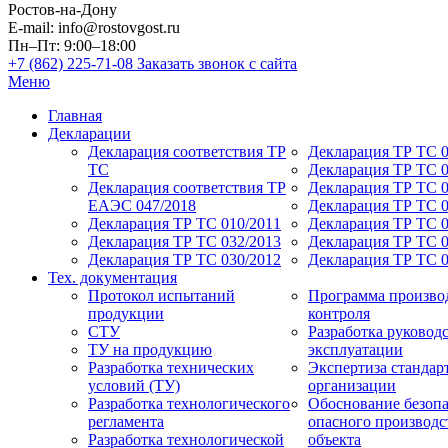
Ростов-на-Дону
E-mail: info@rostovgost.ru
Пн–Пт: 9:00–18:00
+7 (862) 225-71-08
Заказать звонок с сайта
Меню
Главная
Декларации
Декларация соответствия ТР
Декларация ТР ТС 0
ТС
Декларация ТР ТС 
Декларация соответствия ТР
Декларация ТР ТС 0
ЕАЭС 047/2018
Декларация ТР ТС 0
Декларация ТР ТС 010/2011
Декларация ТР ТС 0
Декларация ТР ТС 032/2013
Декларация ТР ТС 0
Декларация ТР ТС 030/2012
Декларация ТР ТС 
Тех. документация
Протокол испытаний
Программа произво
продукции
контроля
СТУ
Разработка руководс
ТУ на продукцию
эксплуатации
Разработка технических
Экспертиза стандар
условий (ТУ)
организации
Разработка технологического
Обоснование безоп
регламента
опасного производс
Разработка технологической
объекта