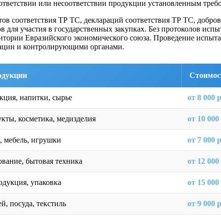
оответствии или несоответствии продукции установленным треб
в соответствия ТР ТС, деклараций соответствия ТР ТС, добро
ов для участия в государственных закупках. Без протоколов ис
итории Евразийского экономического союза. Проведение испыт
кации и контролирующими органами.
одукции
Стоимос
ция, напитки, сырье
от 8 000 
кты, косметика, медизделия
от 10 000
ь, мебель, игрушки
от 7 000 
вание, бытовая техника
от 12 000
одукция, упаковка
от 15 000
й, посуда, текстиль
от 9 000 