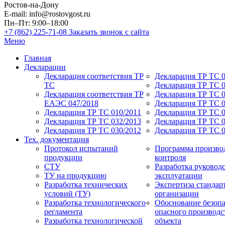
Ростов-на-Дону
E-mail: info@rostovgost.ru
Пн–Пт: 9:00–18:00
+7 (862) 225-71-08
Заказать звонок с сайта
Меню
Главная
Декларации
Декларация соответствия ТР
Декларация ТР ТС 0
ТС
Декларация ТР ТС 
Декларация соответствия ТР
Декларация ТР ТС 0
ЕАЭС 047/2018
Декларация ТР ТС 0
Декларация ТР ТС 010/2011
Декларация ТР ТС 0
Декларация ТР ТС 032/2013
Декларация ТР ТС 0
Декларация ТР ТС 030/2012
Декларация ТР ТС 
Тех. документация
Протокол испытаний
Программа произво
продукции
контроля
СТУ
Разработка руководс
ТУ на продукцию
эксплуатации
Разработка технических
Экспертиза стандар
условий (ТУ)
организации
Разработка технологического
Обоснование безоп
регламента
опасного производс
Разработка технологической
объекта