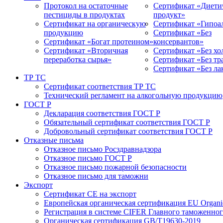
Протокол на остаточные
Сертификат «Диети
пестициды в продуктах
продукт»
Сертификат на органическую
Сертификат «Гипоа
продукцию
Сертификат «Без
Сертификат «Богат протеином»
консервантов»
Сертификат «Вторичная
Сертификат «Без хо
переработка сырья»
Сертификат «Без т
Сертификат «Без ла
ТР ТС
Сертификат соответствия ТР ТС
Технический регламент на алкогольную продукцию
ГОСТ Р
Декларация соответствия ГОСТ Р
Обязательный сертификат соответствия ГОСТ Р
Добровольный сертификат соответствия ГОСТ Р
Отказные письма
Отказное письмо Росздравнадзора
Отказное письмо ГОСТ Р
Отказное письмо пожарной безопасности
Отказное письмо для таможни
Экспорт
Сертификат СЕ на экспорт
Европейская органическая сертификация EU Organic
Регистрация в системе CIFER Главного таможенно
Органическая сертификация GB/T19630-2019