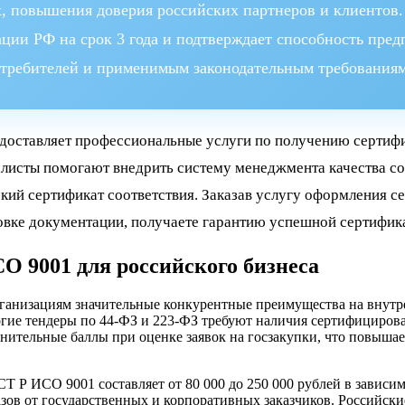
х, повышения доверия российских партнеров и клиентов.
ции РФ на срок 3 года и подтверждает способность пре
отребителей и применимым законодательным требованиям
едоставляет профессиональные услуги по получению сертиф
алисты помогают внедрить систему менеджмента качества со
ий сертификат соответствия. Заказав услугу оформления се
товке документации, получаете гарантию успешной сертифик
 9001 для российского бизнеса
анизациям значительные конкурентные преимущества на внутре
огие тендеры по 44-ФЗ и 223-ФЗ требуют наличия сертифициров
ительные баллы при оценке заявок на госзакупки, что повыша
 Р ИСО 9001 составляет от 80 000 до 250 000 рублей в зависим
казов от государственных и корпоративных заказчиков. Российс