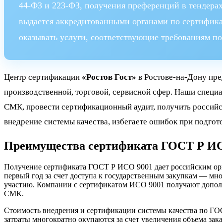
44-ФЗ и 223-ФЗ, получения преференций в тендера
выдается аккредитованными органами по сертифика
оказывать услуги, соответствующие требованиям п
Центр сертификации
«Ростов Гост»
в Ростове-на-Дону пр
производственной, торговой, сервисной сфер. Наши специ
СМК, провести сертификационный аудит, получить российск
внедрение системы качества, избегаете ошибок при подго
Преимущества сертификата ГОСТ Р ИСО
Получение сертификата ГОСТ Р ИСО 9001 дает российским орг
первый год за счет доступа к государственным закупкам — мн
участию. Компании с сертификатом ИСО 9001 получают дополн
СМК.
Стоимость внедрения и сертификации системы качества по ГОСТ
затраты многократно окупаются за счет увеличения объема за