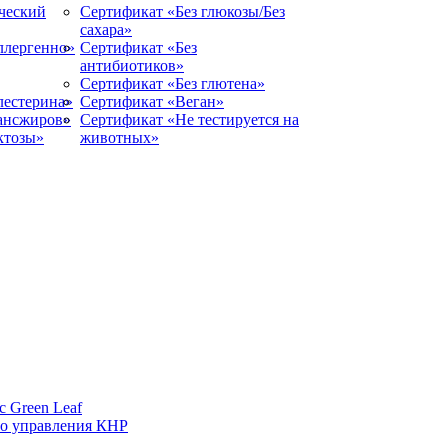
ческий
Сертификат «Без глюкозы/Без
сахара»
ллергенно»
Сертификат «Без
антибиотиков»
Сертификат «Без глютена»
лестерина»
Сертификат «Веган»
рансжиров»
Сертификат «Не тестируется на
ктозы»
животных»
 Green Leaf
го управления КНР