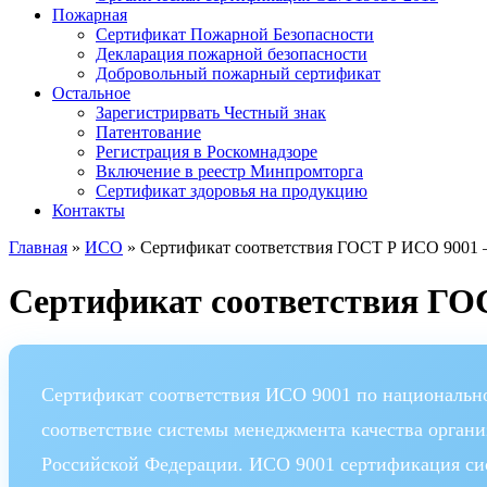
Пожарная
Сертификат Пожарной Безопасности
Декларация пожарной безопасности
Добровольный пожарный сертификат
Остальное
Зарегистрирвать Честный знак
Патентование
Регистрация в Роскомнадзоре
Включение в реестр Минпромторга
Сертификат здоровья на продукцию
Контакты
Главная
»
ИСО
»
Сертификат соответствия ГОСТ Р ИСО 9001 
Сертификат соответствия ГО
Сертификат соответствия ИСО 9001 по националь
соответствие системы менеджмента качества органи
Российской Федерации. ИСО 9001 сертификация сис