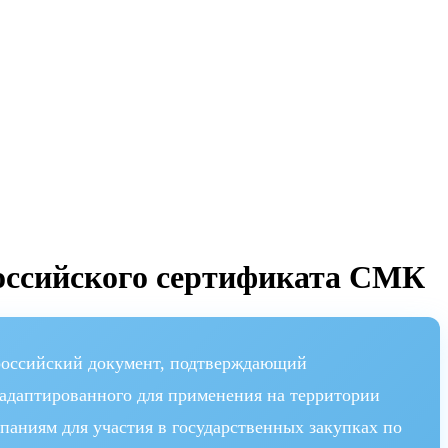
оссийского сертификата СМК
российский документ, подтверждающий
 адаптированного для применения на территории
аниям для участия в государственных закупках по