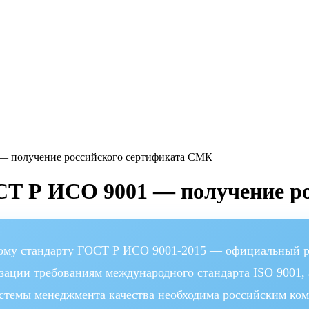
— получение российского сертификата СМК
СТ Р ИСО 9001 — получение р
ному стандарту ГОСТ Р ИСО 9001-2015 — официальный 
зации требованиям международного стандарта ISO 9001,
темы менеджмента качества необходима российским комп