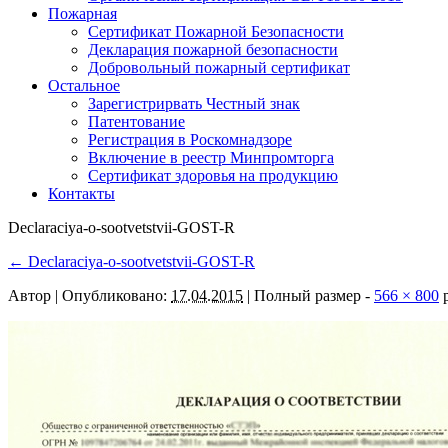
Пожарная
Сертификат Пожарной Безопасности
Декларация пожарной безопасности
Добровольный пожарный сертификат
Остальное
Зарегистрирвать Честный знак
Патентование
Регистрация в Роскомнадзоре
Включение в реестр Минпромторга
Сертификат здоровья на продукцию
Контакты
Declaraciya-o-sootvetstvii-GOST-R
←
Declaraciya-o-sootvetstvii-GOST-R
Автор
|
Опубликовано:
17.04.2015
| Полный размер -
566 × 800
p