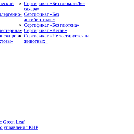
ческий
Сертификат «Без глюкозы/Без
сахара»
ллергенно»
Сертификат «Без
антибиотиков»
Сертификат «Без глютена»
лестерина»
Сертификат «Веган»
рансжиров»
Сертификат «Не тестируется на
ктозы»
животных»
 Green Leaf
го управления КНР