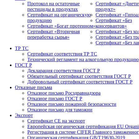
Протокол на остаточные
Сертификат «Диети
пестициды в продуктах
продукт»
Сертификат на органическую
Сертификат «Гипоа
продукцию
Сертификат «Без
Сертификат «Богат протеином»
консервантов»
Сертификат «Вторичная
Сертификат «Без хо
переработка сырья»
Сертификат «Без т
Сертификат «Без ла
ТР ТС
Сертификат соответствия ТР ТС
Технический регламент на алкогольную продукцию
ГОСТ Р
Декларация соответствия ГОСТ Р
Обязательный сертификат соответствия ГОСТ Р
Добровольный сертификат соответствия ГОСТ Р
Отказные письма
Отказное письмо Росздравнадзора
Отказное письмо ГОСТ Р
Отказное письмо пожарной безопасности
Отказное письмо для таможни
Экспорт
Сертификат СЕ на экспорт
Европейская органическая сертификация EU Organic
Регистрация в системе CIFER Главного таможенно
Органическая сертификация GB/T19630-2019