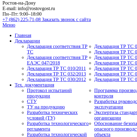
Ростов-на-Дону
E-mail: info@rostovgost.ru
Пн–Пт: 9:00–18:00
+7 (862) 225-71-08
Заказать звонок с сайта
Меню
Главная
Декларации
Декларация соответствия ТР
Декларация ТР ТС 0
ТС
Декларация ТР ТС 
Декларация соответствия ТР
Декларация ТР ТС 0
ЕАЭС 047/2018
Декларация ТР ТС 0
Декларация ТР ТС 010/2011
Декларация ТР ТС 0
Декларация ТР ТС 032/2013
Декларация ТР ТС 0
Декларация ТР ТС 030/2012
Декларация ТР ТС 
Тех. документация
Протокол испытаний
Программа произво
продукции
контроля
СТУ
Разработка руководс
ТУ на продукцию
эксплуатации
Разработка технических
Экспертиза стандар
условий (ТУ)
организации
Разработка технологического
Обоснование безоп
регламента
опасного производс
Разработка технологической
объекта